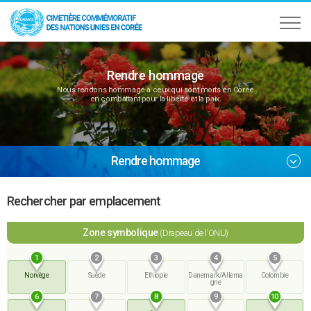
Rendre hommage
Nous rendons hommage à ceux qui sont morts en Corée
en combattant pour la liberté et la paix.
Rendre hommage
Rechercher par emplacement
Zone symbolique
(Drapeau de l’ONU)
1
2
3
4
5
Norvège
Suède
Ethiopie
Danemark/Allema
Colombie
gne
6
7
8
9
10