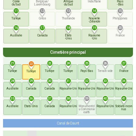
Corée
Belgique/
Afrique
Inde/Italie
Pays
du Sud
Luxembourg
du Sud
- Bas
11
12
13
14
15
Türkiye
Grèce
Thaïlande
Nouvelle
Philippines
-Zélande
16
17
18
19
20
Australie
Canada
États
Royaume
France
-Unis
-Uni
Cimetière principal
21
23
24
25
26
27
22
Türkiye
Türkiye
Türkiye
Pays
-Bas
Terrain
vide
France
Türkiye
28
29
30
31
32
33
34
Australie
Canada
Canada
Royaume
-Uni
Royaume
-Uni
Royaume
-Uni
Royaume
-Uni
35
36
37
38
39
40
41
Australie
Etats
-Unis
Canada
Royaume
-Uni
Monument d
Royaume
-Uni
Soldats
incon
u Commonw
nus
ealth
Canal de Daunt