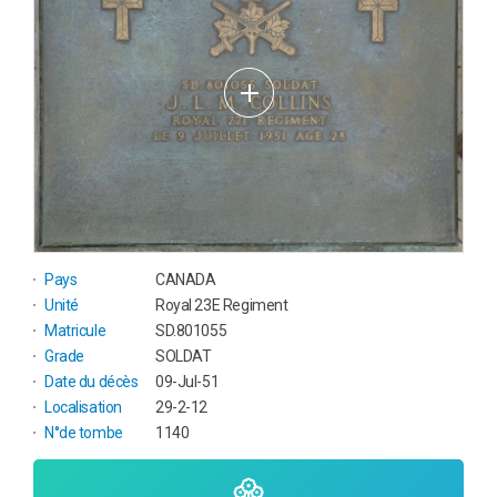
Pays
CANADA
Unité
Royal 23E Regiment
Matricule
SD.801055
Grade
SOLDAT
Date du décès
09-Jul-51
Localisation
29-2-12
N°de tombe
1140