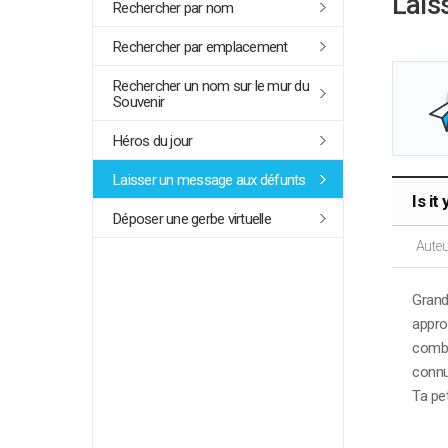
Lais
Rechercher par nom
Rechercher par emplacement
Rechercher un nom sur le mur du
Souvenir
Héros du jour
Laisser un message aux défunts
Is it
Déposer une gerbe virtuelle
Auteu
Grand 
approc
comba
connu
Ta peti