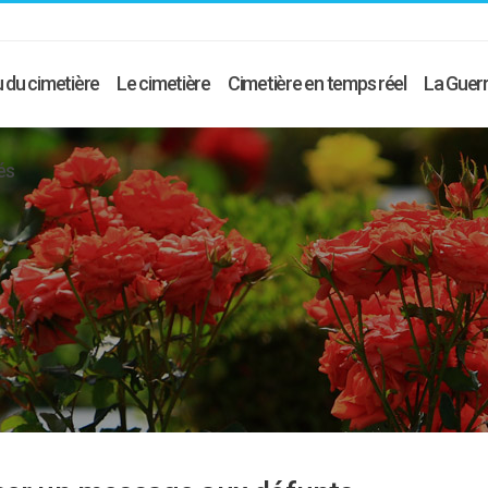
 du cimetière
Le cimetière
Cimetière en temps réel
La Guerr
és