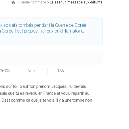
Rendre hommage
Laisser un message aux défunts
ux soldats tombés pendant la Guerre de Corée
Corée.Tout propos injurieux ou diffamatoire,
:26:08
Vues
186
tions sur toi. Sauf ton prénom Jacques. Tu devrais
sais que tu es revenu en France et voulu repartir au
e. Cest comme ca que je te vois. Il y a une tombe non