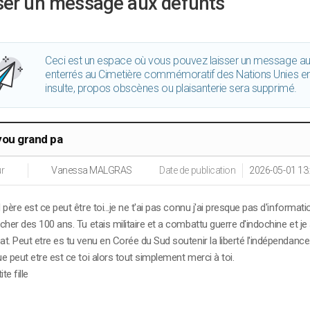
ser un message aux défunts
Ceci est un espace où vous pouvez laisser un message a
enterrés au Cimetière commémoratif des Nations Unies en 
insulte, propos obscènes ou plaisanterie sera supprimé.
 you grand pa
r
Vanessa MALGRAS
Date de publication
2026-05-01 13
père est ce peut être toi...je ne t'ai pas connu j'ai presque pas d'informa
her des 100 ans. Tu etais militaire et a combattu guerre d'indochine et je 
t. Peut etre es tu venu en Corée du Sud soutenir la liberté l'indépendanc
e peut etre est ce toi alors tout simplement merci à toi.
te fille