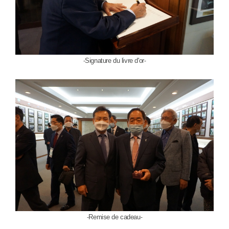
Signature du livre d'or
-
-
Remise de cadeau
-
-