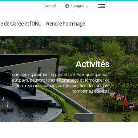
Accueil
Langue
e de Corée et l’ONU
Rendre hommage
Activités
Tous ceux qui aiment la paix et la liberté, quel que soit
leur pays, peuvent rendre hommage et témoigner de
leur reconnaissance pour le sacrifice des soldats
tombés au combat.