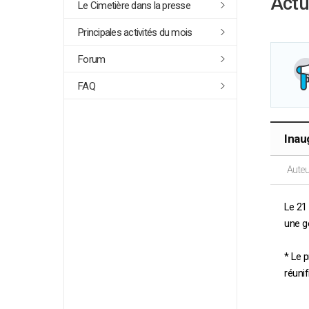
Actu
Le Cimetière dans la presse
Principales activités du mois
Forum
FAQ
Inau
Auteu
Le 21
une g
* Le 
réuni