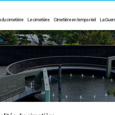
 du cimetière
Le cimetière
Cimetière en temps réel
La Guerr
és