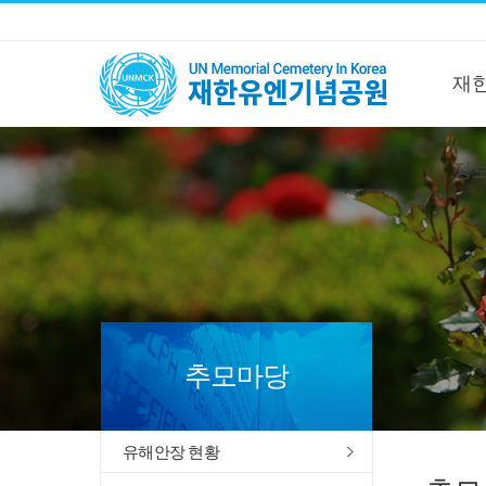
재
정
추모마당
유해안장 현황