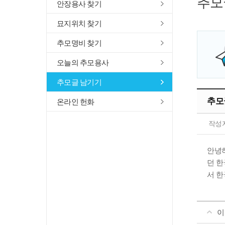
추모
안장용사 찾기
묘지위치 찾기
추모명비 찾기
오늘의 추모용사
추모글 남기기
추모
온라인 헌화
작성
안녕하
던 한
서 한
이