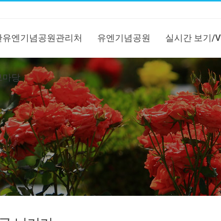
한유엔기념공원관리처
유엔기념공원
실시간 보기/V
보마당