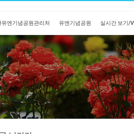
한유엔기념공원관리처
유엔기념공원
실시간 보기/V
보마당