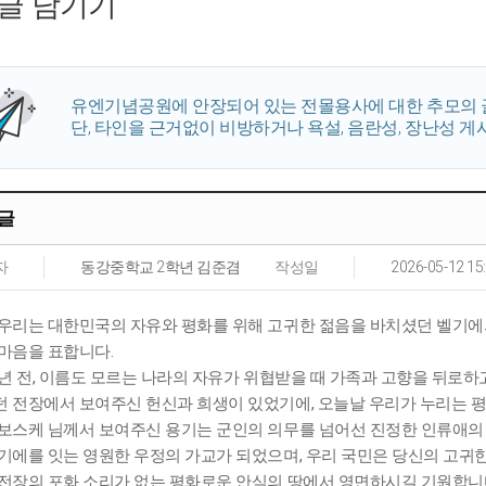
글 남기기
유엔기념공원에 안장되어 있는 전몰용사에 대한 추모의 
단, 타인을 근거없이 비방하거나 욕설, 음란성, 장난성 게
글
자
동강중학교 2학년 김준겸
작성일
2026-05-12 15
우리는 대한민국의 자유와 평화를 위해 고귀한 젊음을 바치셨던 벨기에의 
마음을 표합니다.
 년 전, 이름도 모르는 나라의 자유가 위협받을 때 가족과 고향을 뒤로하
 전장에서 보여주신 헌신과 희생이 있었기에, 오늘날 우리가 누리는 
보스케 님께서 보여주신 용기는 군인의 의무를 넘어선 진정한 인류애의
기에를 잇는 영원한 우정의 가교가 되었으며, 우리 국민은 당신의 고귀한
전장의 포화 소리가 없는 평화로운 안식의 땅에서 영면하시길 기원합니다