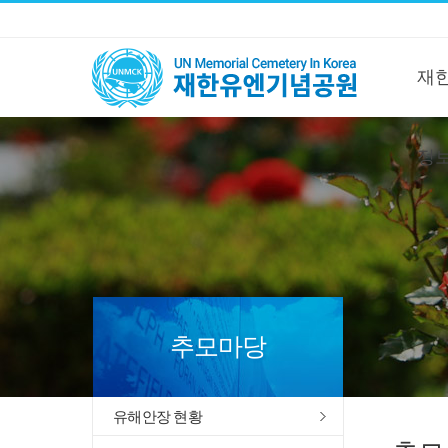
재
정
추모마당
유해안장 현황