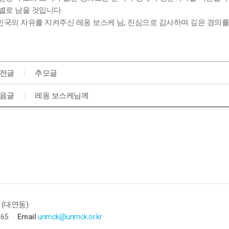
별로 남을 것입니다.
국의 자유를 지켜주신 레옹 보스케 님, 진심으로 감사하며 깊은 경의를
전글
추모글
음글
레옹 보스케님께
 (대연동)
165
Email
unmck@unmck.or.kr