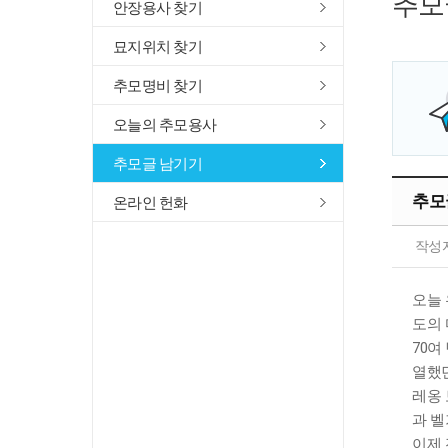
추모
안장용사 찾기
묘지위치 찾기
추모명비 찾기
오늘의 추모용사
추모글 남기기
추모
온라인 헌화
작성
오늘 
도의 
70여
열했던
레옹 
과 벨
이제 