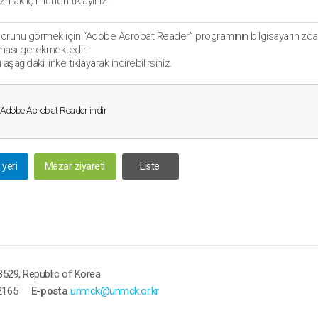
mak için lütfen tıklayınız.
porunu görmek için “Adobe Acrobat Reader” programının bilgisayarınızda
lması gerekmektedir.
aşağıdaki linke tıklayarak indirebilirsiniz.
Adobe Acrobat Reader indir
yeri
Mezar ziyareti
Liste
529, Republic of Korea
2165
E-posta
unmck@unmck.or.kr