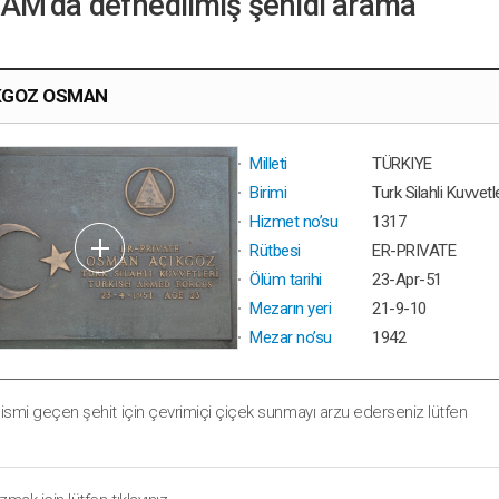
M’da defnedilmiş şehidi arama
KGOZ OSMAN
Milleti
TÜRKIYE
Birimi
Turk Silahli Kuvvet
Hizmet no’su
1317
Rütbesi
ER-PRIVATE
Ölüm tarihi
23-Apr-51
Mezarın yeri
21-9-10
Mezar no’su
1942
 ismi geçen şehit için çevrimiçi çiçek sunmayı arzu ederseniz lütfen