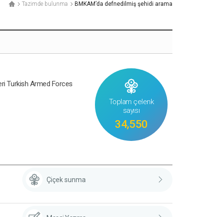
Tazimde bulunma
BMKAM’da defnedilmiş şehidi arama
leri Turkish Armed Forces
Toplam çelenk
sayısı
34,550
Çiçek sunma