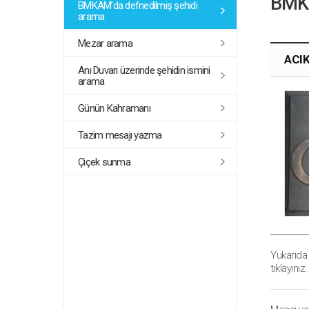
BMKA
BMKAM’da defnedilmiş şehidi
arama
Mezar arama
ACI
Anı Duvarı üzerinde şehidin ismini
arama
Günün Kahramanı
Tazim mesajı yazma
Çiçek sunma
Yukarıda
tıklayınız.