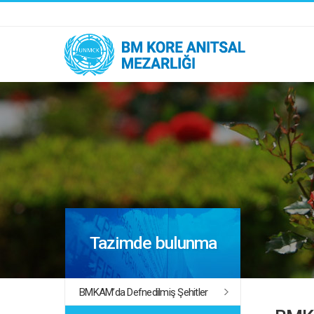
Tazimde bulunma
BMKAM’da Defnedilmiş Şehitler