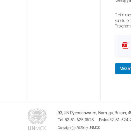
Mesaj yaz
Defin ra
kurulu o
Programı 
Mezar 
93, UN Pyeonghwa-ro, Nam-gu, Busan, 48
Tel
82-51-625-0625
Faks
82-51-624-
Copyright(c) 2020 by UNMCK.