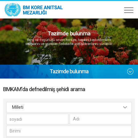
Tazimde bulunma
Barış ve özgürlüğü seven herkes, hayatını kaybedenlere
saygılarını ve yaptıkları fedakarlık için şükranlarını sunabilir.
Tazimde bulunma
BMKAM’da defnedilmiş şehidi arama