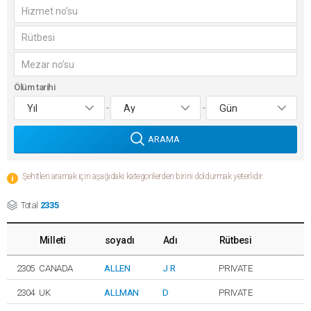
Ölüm tarihi
-
-
ARAMA
Şehitleri aramak için aşağıdaki kategorilerden birini doldurmak yeterlidir.
Total
2335
Milleti
soyadı
Adı
Rütbesi
2305
CANADA
ALLEN
J R
PRIVATE
2304
UK
ALLMAN
D
PRIVATE