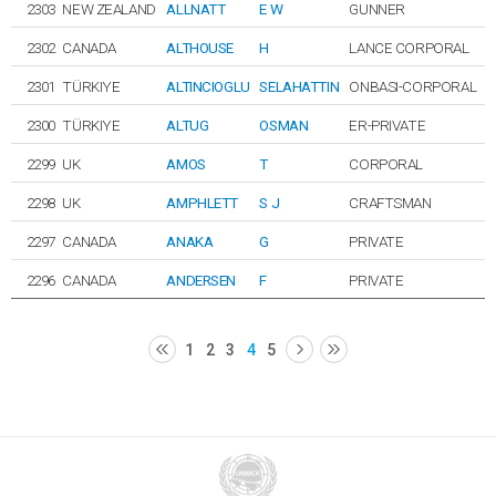
2303
NEW ZEALAND
ALLNATT
E W
GUNNER
2302
CANADA
ALTHOUSE
H
LANCE CORPORAL
2301
TÜRKIYE
ALTINCIOGLU
SELAHATTIN
ONBASI-CORPORAL
2300
TÜRKIYE
ALTUG
OSMAN
ER-PRIVATE
2299
UK
AMOS
T
CORPORAL
2298
UK
AMPHLETT
S J
CRAFTSMAN
2297
CANADA
ANAKA
G
PRIVATE
2296
CANADA
ANDERSEN
F
PRIVATE
1
2
3
4
5