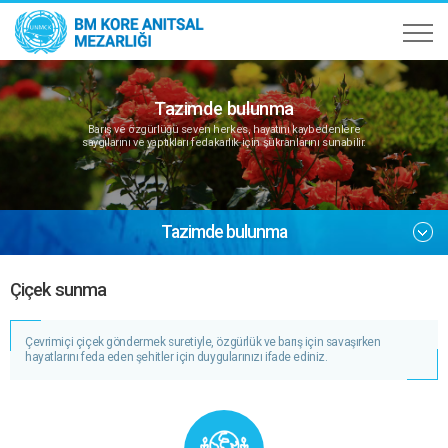
Tazimde bulunma
Barış ve özgürlüğü seven herkes, hayatını kaybedenlere
saygılarını ve yaptıkları fedakarlık için şükranlarını sunabilir.
Tazimde bulunma
Çiçek sunma
Çevrimiçi çiçek göndermek suretiyle, özgürlük ve barış için savaşırken
hayatlarını feda eden şehitler için duygularınızı ifade ediniz.