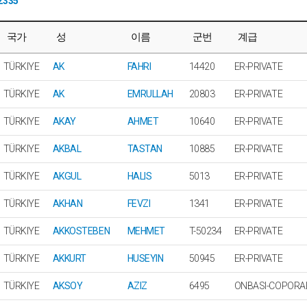
2335
국가
성
이름
군번
계급
TÜRKIYE
AK
FAHRI
14420
ER-PRIVATE
TÜRKIYE
AK
EMRULLAH
20803
ER-PRIVATE
TÜRKIYE
AKAY
AHMET
10640
ER-PRIVATE
TÜRKIYE
AKBAL
TASTAN
10885
ER-PRIVATE
TÜRKIYE
AKGUL
HALIS
5013
ER-PRIVATE
TÜRKIYE
AKHAN
FEVZI
1341
ER-PRIVATE
TÜRKIYE
AKKOSTEBEN
MEHMET
T-50234
ER-PRIVATE
TÜRKIYE
AKKURT
HUSEYIN
50945
ER-PRIVATE
TÜRKIYE
AKSOY
AZIZ
6495
ONBASI-COPORA