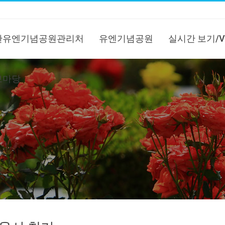
한유엔기념공원관리처
유엔기념공원
실시간 보기/V
보마당