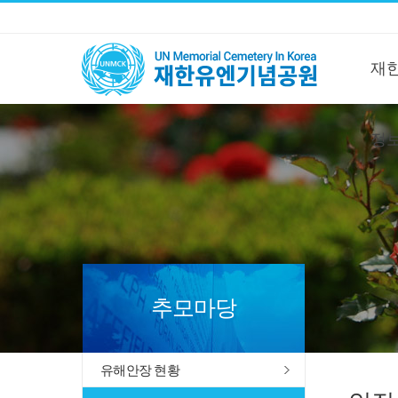
재
정
추모마당
유해안장 현황