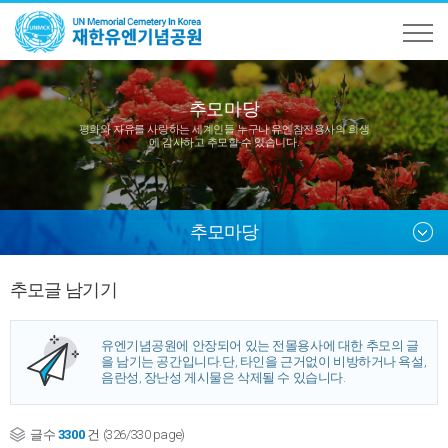
추모마당
평화와 자유를 사랑하는 세계인들 누구나
유엔참전용사의 희생
에 감사하고 추모할 수 있습니다.
추모마당
추모글 남기기
유엔기념공원에 안장되어 있는 전몰용사에 대한 추모의 글
을 남기는 공간입니다.
단, 타인을 근거없이 비방하거나 욕설,
음란성, 장난성 게시물은 삭제될 수 있습니다.
글수
3300
건 (326/330 page)