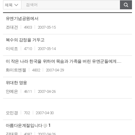
유엔기념공원에서
작
작
제
조
성
성
조대건
4903
2007-05-15
목
회
자
일
복수의 감정을 거두고
이석조
4710
2007-05-14
이 작은 나라 한국을 위하여 목숨과 가족을 버린 유엔군들에게......
화이트엔젤
4832
2007-04-29
위대한 영웅
안예은
4611
2007-04-26
오민경
702
2007-04-30
아름다운계절입니다
1
김태욱
4087
2007-04-26