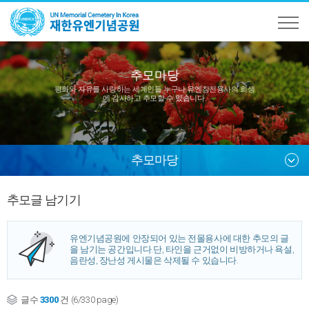
추모마당
평화와 자유를 사랑하는 세계인들 누구나
유엔참전용사의 희생
에 감사하고 추모할 수 있습니다.
추모마당
추모글 남기기
유엔기념공원에 안장되어 있는 전몰용사에 대한 추모의 글
을 남기는 공간입니다.
단, 타인을 근거없이 비방하거나 욕설,
음란성, 장난성 게시물은 삭제될 수 있습니다.
글수
3300
건 (6/330 page)