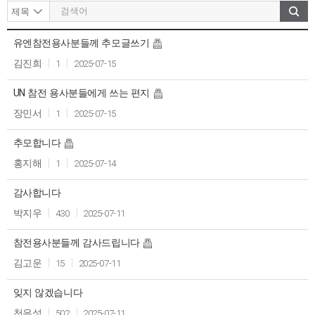
유엔참전용사분들께 추모글쓰기
작
작
제
조
성
성
김진희
1
2025-07-15
목
회
자
일
UN 참전 용사분들에게 쓰는 편지
장민서
1
2025-07-15
추모합니다
홍지해
1
2025-07-14
감사합니다
박지우
430
2025-07-11
참전용사분들께 감사드립니다
김고운
15
2025-07-11
잊지 않겠습니다
천은성
502
2025-07-11