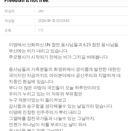
Freedom is not free.
작성자
Jini
작성일
2026-06-25 02:03:43
조회
111
이땅에서 산화하신 UN 참전 용사님들과 6.25 참전 용사님들.
부산에는 비가 내리고 있습니다.
추모행사가 시작되기 전에는 비가 그치길 바래봅니다.
용사님들과 가족분들의 희생위에서 경이롭게 발전한 대한민
국이지만 지금까지도 여러분야에서 공산주의와 치열하게 대
치중인 현실에 있습니다.
부디 더 많은 이땅의 국민들이 오늘 하루만이라도
우리가 누리고 있는 이 자유와 부유함은
누구 덕분이었는지 돌이켜보고
감사함과 송구함을 생각해볼수 있는 날일거라 믿습니다.
이땅에 진정한 민주주의가 뿌리 내리고
그열매를 참전국가들과 나눌수 있는 그날까지,
언젠가 하나님이 저를 부르시는 날이 와서
용사님들 뵐수 있을 그날까지