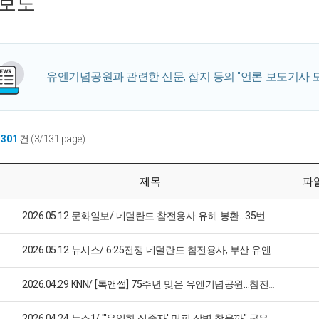
보도
유엔기념공원과 관련한 신문, 잡지 등의 "언론 보도기사 모
1301
건 (3/131 page)
제목
파
2026.05.12 문화일보/ 네덜란드 참전용사 유해 봉환…35번째 부산 유엔기념공원 사후 안장
2026.05.12 뉴시스/ 6·25전쟁 네덜란드 참전용사, 부산 유엔기념공원에 안장
2026.04.29 KNN/ [톡앤썰] 75주년 맞은 유엔기념공원…참전용사의 희생과 평화 되새겨
2026.04.24 뉴스1/ "'유일한 실종자' 머피 상병 찾을까" 국유단, 호주와 공동 발굴 실시