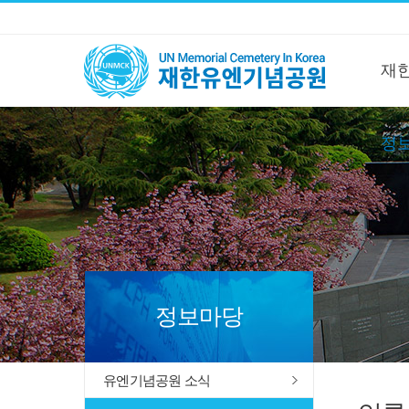
재
정
정보마당
유엔기념공원 소식