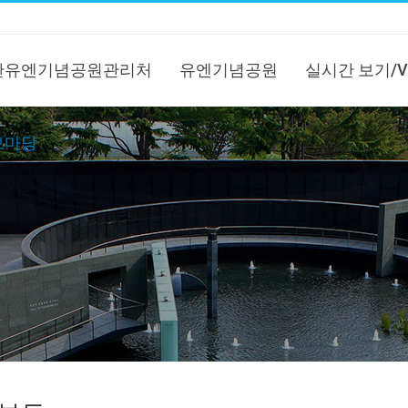
한유엔기념공원관리처
유엔기념공원
실시간 보기/V
보마당