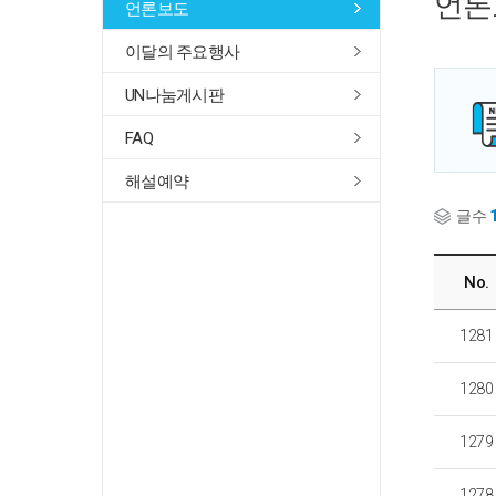
언론
언론보도
이달의 주요행사
UN나눔게시판
FAQ
해설예약
글수
No.
1281
1280
1279
1278