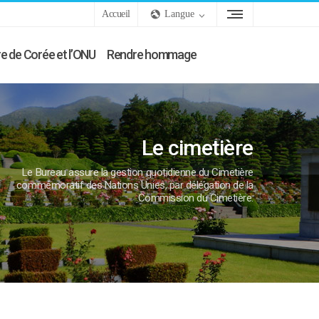
Accueil
Langue
e de Corée et l’ONU
Rendre hommage
Le cimetière
Le Bureau assure la gestion quotidienne du Cimetière
commémoratif des Nations Unies, par délégation de la
Commission du Cimetière.