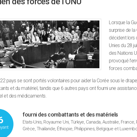
ien des forces de l’ONU
Lorsque la Gue
surprise de la
décident lors
Unies du 28 j
des Nations Uni
provoqué l’env
forces combat
, 22 pays se sont portés volontaires pour aider la Corée sous le drap
nts et du matériel, tandis que 6 autres pays ont fourni une assista
el et des médicaments.
fourni des combattants et des matériels
6
Etats-Unis, Royaume Uni, Türkiye, Canada, Australie, France
ayant
Grèce, Thaïlande, Éthiopie, Philippines, Belgique et Luxemb