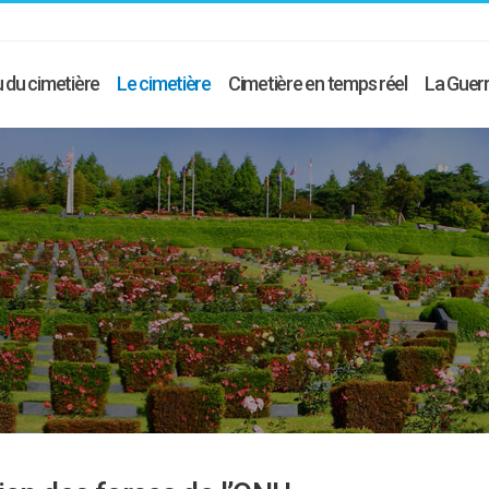
 du cimetière
Le cimetière
Cimetière en temps réel
La Guerr
és