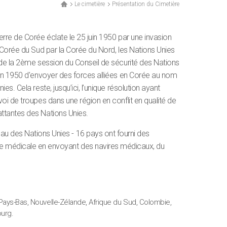
Le cimetière
Présentation du Cimetière
rre de Corée éclate le 25 juin 1950 par une invasion
 Corée du Sud par la Corée du Nord, les Nations Unies
 de la 2ème session du Conseil de sécurité des Nations
uin 1950 d'envoyer des forces alliées en Corée au nom
es. Cela reste, jusqu’ici, l’unique résolution ayant
oi de troupes dans une région en conflit en qualité de
tantes des Nations Unies.
eau des Nations Unies - 16 pays ont fourni des
nce médicale en envoyant des navires médicaux, du
, Pays-Bas, Nouvelle-Zélande, Afrique du Sud, Colombie,
ourg.