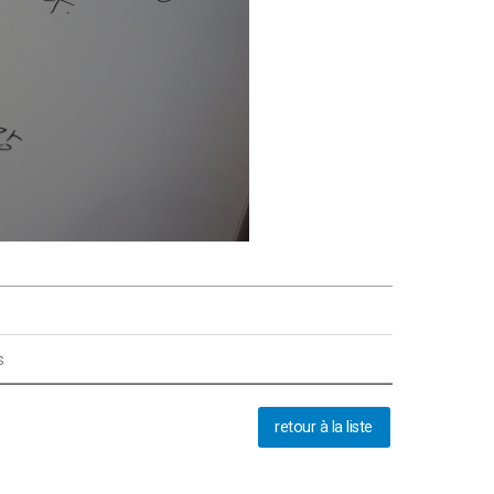
s
retour à la liste