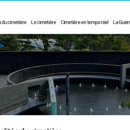
 du cimetière
Le cimetière
Cimetière en temps réel
La Guerr
és