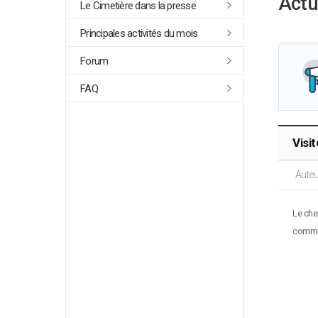
Actu
Le Cimetière dans la presse
Principales activités du mois
Forum
FAQ
Visi
Auteu
Le che
commém