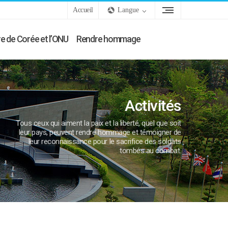
Accueil
Langue
e de Corée et l’ONU
Rendre hommage
Activités
Tous ceux qui aiment la paix et la liberté, quel que soit
leur pays, peuvent rendre hommage et témoigner de
leur reconnaissance pour le sacrifice des soldats
tombés au combat.