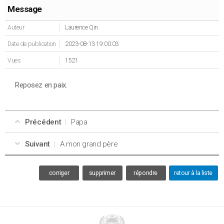
Message
Auteur
Laurence Qin
Date de publication
2023-08-13 19:00:03
Vues
1521
Reposez en paix.
Précédent
Papa
Suivant
A mon grand père
corriger
supprimer
répondre
retour à la liste