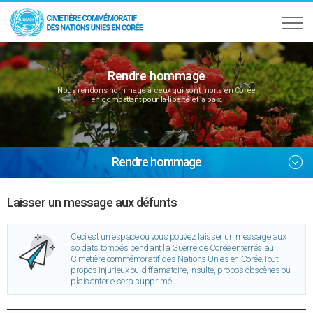
Rendre hommage
Nous rendons hommage à ceux qui sont morts en Corée
en combattant pour la liberté et la paix.
Rendre hommage
Laisser un message aux défunts
Ceci est un espace où vous pouvez laisser un message aux
soldats tombés pendant la Guerre de Corée enterrés au
Cimetière commémoratif des Nations Unies en Corée.Tout
propos injurieux ou diffamatoire, insulte, propos obscènes ou
plaisanterie sera supprimé.