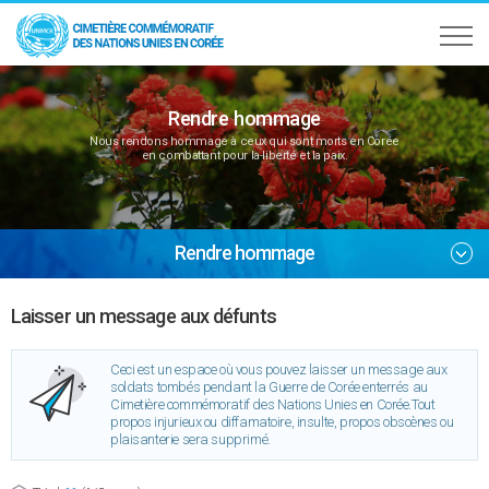
Rendre hommage
Nous rendons hommage à ceux qui sont morts en Corée
en combattant pour la liberté et la paix.
Rendre hommage
Laisser un message aux défunts
Ceci est un espace où vous pouvez laisser un message aux
soldats tombés pendant la Guerre de Corée enterrés au
Cimetière commémoratif des Nations Unies en Corée.Tout
propos injurieux ou diffamatoire, insulte, propos obscènes ou
plaisanterie sera supprimé.