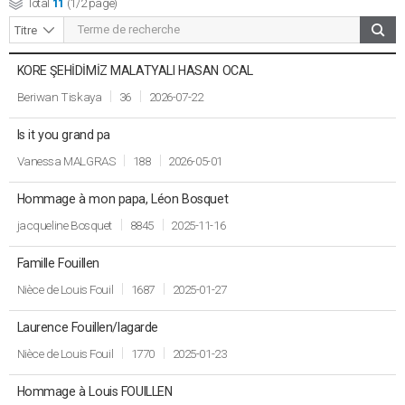
Total
11
(1/2 page)
KORE ŞEHİDİMİZ MALATYALI HASAN OCAL
Date de
Titre
Auteur
Vues
publication
Beriwan Tiskaya
36
2026-07-22
Is it you grand pa
Vanessa MALGRAS
188
2026-05-01
Hommage à mon papa, Léon Bosquet
jacqueline Bosquet
8845
2025-11-16
Famille Fouillen
Nièce de Louis Fouil
1687
2025-01-27
Laurence Fouillen/lagarde
Nièce de Louis Fouil
1770
2025-01-23
Hommage à Louis FOUILLEN