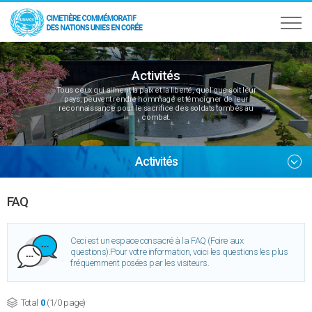
Activités
Tous ceux qui aiment la paix et la liberté, quel que soit leur
pays, peuvent rendre hommage et témoigner de leur
reconnaissance pour le sacrifice des soldats tombés au
combat.
Activités
FAQ
Ceci est un espace consacré à la FAQ (Foire aux
questions).
Pour votre information, voici les questions les plus
fréquemment posées par les visiteurs.
Total
0
(1/0 page)