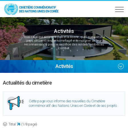
Activités
Tous ceux qui aiment la paix et la liberté, quel que soit leur
pays, peuvent rendre hommage et témoigner de leur
reconnaissance pour le sacrifice des soldats tombés au
combat.
Activités
Actualités du cimetière
Cette page vous informe des nouvelles du Cimetière
commémoratif des Nations Unies en Corée et de ses projets
Total
74
(1/8 page)