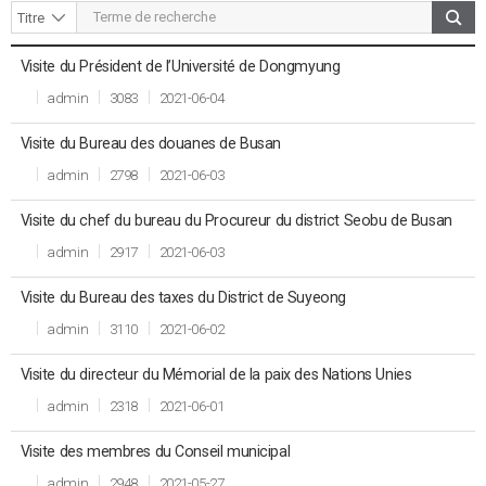
Visite du Président de l’Université de Dongmyung
Date de
Titre
Fichier
Auteur
Vues
publication
admin
3083
2021-06-04
Visite du Bureau des douanes de Busan
admin
2798
2021-06-03
Visite du chef du bureau du Procureur du district Seobu de Busan
admin
2917
2021-06-03
Visite du Bureau des taxes du District de Suyeong
admin
3110
2021-06-02
Visite du directeur du Mémorial de la paix des Nations Unies
admin
2318
2021-06-01
Visite des membres du Conseil municipal
admin
2948
2021-05-27