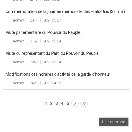
Commémoration de la journée mémorielle des Etats-Unis (31 mai)
admin
2077
2021-05-27
Visite parlementaire du Pouvoir du Peuple.
admin
2152
2021-05-24
Visite du représentant du Parti du Pouvoir du Peuple
admin
2248
2021-05-24
Modifications des horaires d’activité de la garde d’honneur
admin
2423
2021-04-29
1
2
3
4
5
Liste complète